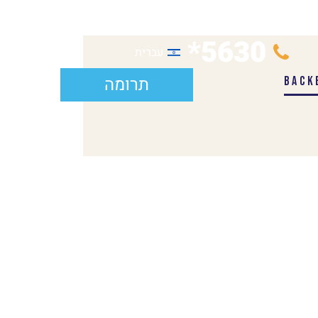
5630*
עברית
תרומה
BACK