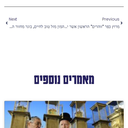
Next
Previous
מרוץ כפר "זוהרים" הראשון אשר יצא לדרך בשבוע שעבר, לזכרם של גיבורי ישראל שנפלו על הגנת המולדת במלחמה שעודנה נמשכת.
המון מזל טוב לחיים, בוגר מחזור ה' של כפר הנוער "זוהרים", שנישא לרעייתו תחיה ושימח את כולנו עם קצת חדשות טובות בימים אלו.
מאמרים נוספים