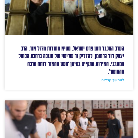
הערב התכבד חתן פרס ישראל, נשיא מוסדות מגדל אור, הרב
יצחק דוד גרוסמן, להדליק נר שלישי של חנוכה ברחבת הכותל
המערבי. האירוע התקיים בסימן 'מעט מהאור דוחה הרבה
מהחושך'.
להמשך קריאה