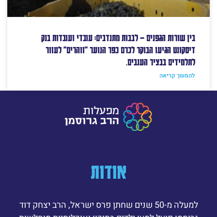
בין שורות הגפנים – לבבות מתנדבים: עובדי ועובדות בנק
דיסקונט הגיעו הבוקר לכרם כפר הנוער "זוהרים" לעזור
לתלמידים בבציר הענבים.
להמשך קריאה
אודות
למעלה מ-50 שנים שחתן פרס ישראל, הרב יצחק דוד