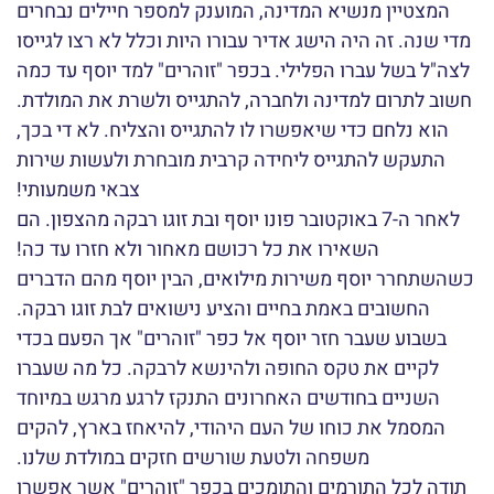
המצטיין מנשיא המדינה, המוענק למספר חיילים נבחרים
מדי שנה. זה היה הישג אדיר עבורו היות וכלל לא רצו לגייסו
לצה"ל בשל עברו הפלילי. בכפר "זוהרים" למד יוסף עד כמה
חשוב לתרום למדינה ולחברה, להתגייס ולשרת את המולדת.
הוא נלחם כדי שיאפשרו לו להתגייס והצליח. לא די בכך,
התעקש להתגייס ליחידה קרבית מובחרת ולעשות שירות
צבאי משמעותי!
לאחר ה-7 באוקטובר פונו יוסף ובת זוגו רבקה מהצפון. הם
השאירו את כל רכושם מאחור ולא חזרו עד כה!
כשהשתחרר יוסף משירות מילואים, הבין יוסף מהם הדברים
החשובים באמת בחיים והציע נישואים לבת זוגו רבקה.
בשבוע שעבר חזר יוסף אל כפר "זוהרים" אך הפעם בכדי
לקיים את טקס החופה ולהינשא לרבקה. כל מה שעברו
השניים בחודשים האחרונים התנקז לרגע מרגש במיוחד
המסמל את כוחו של העם היהודי, להיאחז בארץ, להקים
משפחה ולטעת שורשים חזקים במולדת שלנו.
תודה לכל התורמים והתומכים בכפר "זוהרים" אשר אפשרו