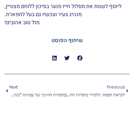
ליוסף לשנות את מסלול חייו מנער בסיכון ללוחם מצטיין,
מנהיג צעיר ועכשיו גם בעל לתפארת.
מזל טוב אהובים!
שיתוף הפוסט
Next
Previous
לקראת הפסח: תלמידי מוסדות החינוך של "מגדל אור" נהנים מסדנת אפיית מצות
במוסדות החינוך של עמותת "מגדל אור" ציינו הבוקר התלמידים את יום הזיכרון לשואה ולגבורה, בטקסים ופעילויות מותאמות.