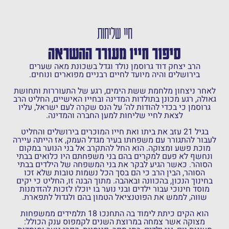
חיי שליחות
סיפור חייו מעורר ההשראה
הרב יצחק דוד גרוסמן נולד וגדל בשכונת מאה שערים
בירושלים והיה מיועד לחיים רבניים מפוארים ונוחים.
לאחר ניצחון מלחמת ששת הימים, רגע של התעוררות ותחושת
גאולה, רגע מכונן בתולדות המדינה ובחייו האישיים, החליט הרב
גרוסמן כי בכדי להודות לה’ על הנס שקרה לעם ישראל, עליו
לצאת לחיי שליחות למען החברה והמדינה.
בגיל 21 עזב את ביתו ואת חייו המוכרים בירושלים והחליט
לעבור להתגורר עם משפחתו בעיר מגדל העמק, אז הייתה עיירה
מוכת פשע ומצוקה. הוא החל להתקרב אל בני הנוער במקום
ונחשף לא פעם למקרים בהם בני משפחתם היו כלואים בבתי
הסוהר. כאשר הגיע לבקר את בני המשפחה של הילדים בבתי
הסוהר, הבין הרב כי הם בסך הכל נשמות טובות שלא זכו
בחינוך הנכון, בהכוונה ובאהבה. מתוך הבנה זו, החליט כי יקים
מוסד חינוכי עבור ילדים ובני נוער בו יוכלו לזכות להזדמנות
שווה, לממש את הפוטנציאל הטמון בהם ולגדול לתפארת.
הוא הקים כיתת לימוד בה התחנכו 18 תלמידים ממשפחות
מצוקה אשר צמחה במרוצת השנים לקמפוס ענק הכולל: