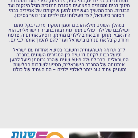
מעונות יום, גני ילדים, בתי ספר, פנימיות, כפרי נוער ומוסדות
חינוך רבים ומגוונים המציעים מסגרת חינוכית מגיל הינקות ועד
הבגרות. הרב המשיך בעשייתו למען שיקומם של אסירים בבתי
הסוהר בישראל, לצד פעילותו עם ילדים ובני נוער בסיכון.
במהלך השנים מילא הרב גרוסמן תפקיד מרכזי בקליטתם
ושילובם של ילדי עולים ממדינות רבות בחברה הישראלית. הוא
היה אבא, מחנך ורב אוהב לילדים מתימן, רוסיה, אתיופיה, צרפת
והודו, קיבל את פניהם בישראל ועזר להם להפוך אותה לביתם.
לרב תרומה משמעותית וחשובה בנושא אחדות עם ישראל
ופועל רבות לקיום דו שיח בין המגזרים השונים בחברה
הישראלית. כבר למעלה מ-50 שנים שהרב גרוסמן פועל למען
איתנותה של החברה הישראלית, מסייע לשכבות החלשות
ומעניק עתיד טוב יותר לאלפי ילדים – הם העתיד של כולנו.