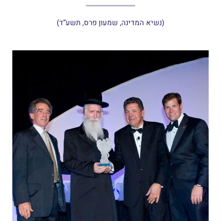
(נשיא המדינה, שמעון פרס, תשע”ד)